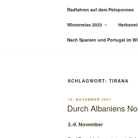
Zum
Radfahren auf dem Peloponnes
Inhalt
BIENE-ON-
springen
Winterreise 2023
Herbstrei
Reisen mit dem Oman
Nach Spanien und Portugal im Wi
SCHLAGWORT:
TIRANA
VERÖFFENTLICHT
10. NOVEMBER 2021
AM
Durch Albaniens No
3.-9. November