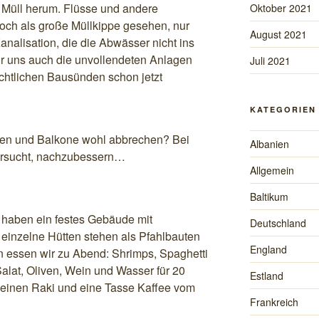
l Müll herum. Flüsse und andere
Oktober 2021
ch als große Müllkippe gesehen, nur
August 2021
nalisation, die die Abwässer nicht ins
für uns auch die unvollendeten Anlagen
Juli 2021
chtlichen Bausünden schon jetzt
KATEGORIEN
en und Balkone wohl abbrechen? Bei
Albanien
ersucht, nachzubessern…
Allgemein
Baltikum
 haben ein festes Gebäude mit
Deutschland
 einzelne Hütten stehen als Pfahlbauten
England
en essen wir zu Abend: Shrimps, Spaghetti
Salat, Oliven, Wein und Wasser für 20
Estland
einen Raki und eine Tasse Kaffee vom
Frankreich