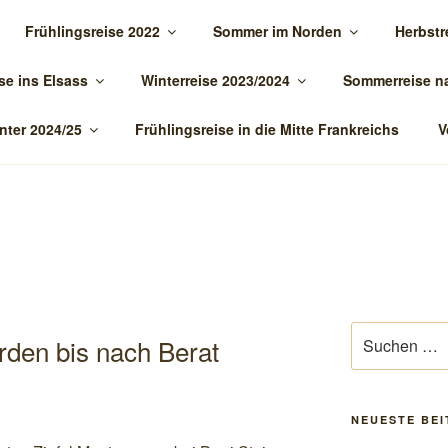
Frühlingsreise 2022
Sommer im Norden
Herbstr
TOUR.DE
se ins Elsass
Winterreise 2023/2024
Sommerreise n
nter 2024/25
Frühlingsreise in die Mitte Frankreichs
V
Suchen
rden bis nach Berat
nach:
NEUESTE BE