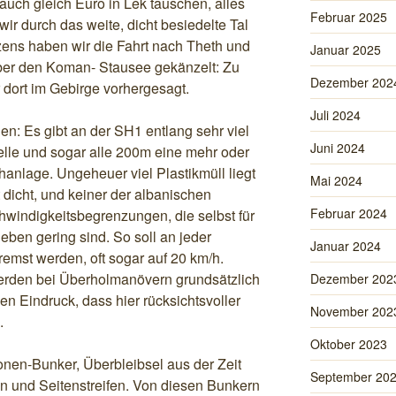
auch gleich Euro in Lek tauschen, alles
Februar 2025
wir durch das weite, dicht besiedelte Tal
ens haben wir die Fahrt nach Theth und
Januar 2025
ber den Koman- Stausee gekänzelt: Zu
Dezember 202
r dort im Gebirge vorhergesagt.
Juli 2024
en: Es gibt an der SH1 entlang sehr viel
Juni 2024
telle und sogar alle 200m eine mehr oder
anlage. Ungeheuer viel Plastikmüll liegt
Mai 2024
 dicht, und keiner der albanischen
Februar 2024
chwindigkeitsbegrenzungen, die selbst für
eben gering sind. So soll an jeder
Januar 2024
mst werden, oft sogar auf 20 km/h.
erden bei Überholmanövern grundsätzlich
Dezember 202
n Eindruck, dass hier rücksichtsvoller
November 202
.
Oktober 2023
onen-Bunker, Überbleibsel aus der Zeit
September 20
n und Seitenstreifen. Von diesen Bunkern