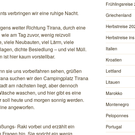
Frühlingsreise
ts verbringen wir eine ruhige Nacht.
Griechenland
Herbstreise 20
gens weiter Richtung Tirana, durch eine
 wie am Tag zuvor, wenig reizvoll
Herbstreise ins
e, viele Neubauten, viel Lärm, viele
Italien
lagen, dichte Besiedlung – und viel Müll.
ist hier kaum vorstellbar.
Kroatien
nn sie uns vorbeifahren sehen, grüßen
Lettland
irana suchen wir den Campingplatz Tirana
Litauen
tadt am nächsten liegt, aber dennoch
Wäsche waschen, und hier gibt es eine
Marokko
 soll heute und morgen sonnig werden.
Montenegro
hine angeworfen.
Peloponnes
ßungs- Raki vorbei und erzählt ein
Portugal
 Fragen hin. Sie spricht ein wenig