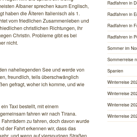
Radfahren in D
meisten Albaner sprechen kaum Englisch,
gt haben die Älteren Italienisch als 1.
Radfahren in E
chtet vom friedlichen Zusammenleben und
Radfahren in F
iedlichen christlichen Richtungen, ihr
gegen Christin. Probleme gibt es bei
Radfahren in P
er nicht.
Sommer im No
Sommerreise n
m den naheliegenden See und werde von
Spanien
n, freundlich, teils überschwänglich
Winterreise 20
ßen gefragt, woher ich komme, und wie
Winterreise 20
Winterreise 20
in Taxi bestellt, mit einem
gemeinsam fahren wir nach Tirana.
Winterreise 20
en Fahrrädern zu fahren, doch davon wurde
d der Fahrt erkennen wir, dass das
erkehr, und wenn auf vierspurigen Straßen