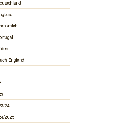
eutschland
ngland
rankreich
ortugal
rden
ach England
21
23
23/24
24/2025