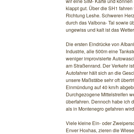
wir eine SIM- Karte und können 
klappt gut. Über die SH1 fahren 
Richtung Leshe. Schweren Herz
durch das Valbona- Tal sowie ü
ungewiss und kalt ist das Wette
Die ersten Eindrücke von Albani
Industrie, alle 500m eine Tanks
weniger improvisierte Autowasch
am Straßenrand. Der Verkehr ist
Autofahrer hält sich an die Ges
unsere Maßstäbe sehr oft übertri
Einmündung auf 40 km/h abgebre
Durchgezogene Mittelstreifen w
überfahren. Dennoch habe ich de
als in Montenegro gefahren wird
Viele kleine Ein- oder Zweipers
Enver Hoxhas, zieren die Wiese