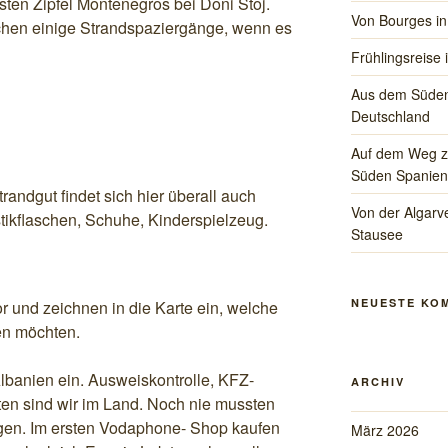
sten Zipfel Montenegros bei Doni Stoj.
Von Bourges in
achen einige Strandspaziergänge, wenn es
Frühlingsreise 
Aus dem Süden
Deutschland
Auf dem Weg zu
Süden Spanien
ndgut findet sich hier überall auch
Von der Algarve
stikflaschen, Schuhe, Kinderspielzeug.
Stausee
NEUESTE KO
or und zeichnen in die Karte ein, welche
en möchten.
Albanien ein. Ausweiskontrolle, KFZ-
ARCHIV
ten sind wir im Land. Noch nie mussten
gen. Im ersten Vodaphone- Shop kaufen
März 2026