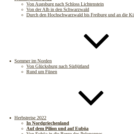
Von Augsburg nach Schloss Lichtenstein
Von der Alb in den Schwarzwald
Durch den Hochschwarzwald bis Freiburg und an die Ki
Sommer im Norden
Von Glücksburg nach Südjütland
Rund um Fünen
Herbstreise 2022
In Nordgriechenland
Auf dem Pilion und auf Euböa
Von Euböa in die Berge des Peloponnes