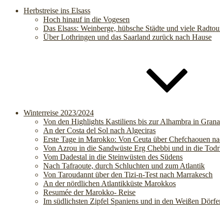
Herbstreise ins Elsass
Hoch hinauf in die Vogesen
Das Elsass: Weinberge, hübsche Städte und viele Radtou
Über Lothringen und das Saarland zurück nach Hause
Winterreise 2023/2024
Von den Highlights Kastiliens bis zur Alhambra in Gran
An der Costa del Sol nach Algeciras
Erste Tage in Marokko: Von Ceuta über Chefchaouen n
Von Azrou in die Sandwüste Erg Chebbi und in die Todr
Vom Dadestal in die Steinwüsten des Südens
Nach Tafraoute, durch Schluchten und zum Atlantik
Von Taroudannt über den Tizi-n-Test nach Marrakesch
An der nördlichen Atlantikküste Marokkos
Resumée der Marokko- Reise
Im südlichsten Zipfel Spaniens und in den Weißen Dörfe