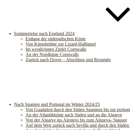
Sommerreise nach England 2024
Entlang der südenglischen Küste
Von Kingsbridge zur Lizard-Halbinsel
Im westlichsten Zipfel Cornwalls
An der Nordküste Cornwalls
Zurück nach Dover – Abschluss und Resumée
Nach Spanien und Portugal im Winter 2024/25
Von Guadalest durch den Süden Spaniens bis zur portug
An der Atlantikküste nach Süden und an die Algarve
Von der Algarve ins Alentejo bis zum Alqueva- Stausee
Auf dem Weg zurück nach Sevilla und durch den Süden