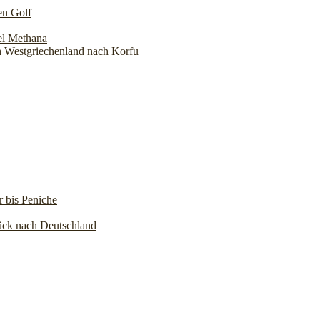
en Golf
el Methana
h Westgriechenland nach Korfu
r bis Peniche
ück nach Deutschland