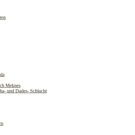
ren
ada
ach Meknes
ha- und Dades- Schlucht
rn