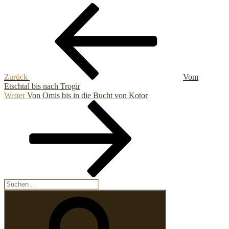
Beitragsnavigation
Vorheriger
Beitrag
Zurück
Vom
Etschtal bis nach Trogir
Nächster
Weiter
Von Omis bis in die Bucht von Kotor
Beitrag
Suchen
nach:
Suchen