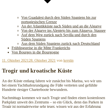
Von Guadalest durch den Süden Spaniens bis zur
portugiesischen Grenze
An der Atlantikküste nach Süden und an die Algarve
Von der Algarve ins Alentejo bis zum Alqueva- Stausee
Auf dem Weg zurück nach Sevilla und durch den
Süden Spaniens
Aus dem Süden Spaniens zurück nach Deutschland
Frühlingsreise in die Mitte Frankreichs
Von Bourges in die Bourgogne
Veröffentlicht
11. Oktober 2021
28. Oktober 2021
von
kerstin
am
Trogir und kroatische Küste
An der Küste entlang fahren wir zunächst bis Marina, wo wir uns
bei einem Yachthafenrundgang die Füße vertreten und gefühlte
Hunderte riesiger Charterboote bewundern.
Nachmittags kommen wir nach Trogir und finden einen kostenlosen
Parkplatz unweit des Zentrums – so ein Glück, denn das Parken in
Trogir ist normalerweise sehr teuer, wissen wir aus der Erfahrung