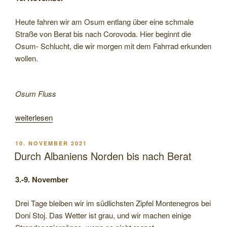
Heute fahren wir am Osum entlang über eine schmale
Straße von Berat bis nach Corovoda. Hier beginnt die
Osum- Schlucht, die wir morgen mit dem Fahrrad erkunden
wollen.
Osum Fluss
„Von
weiterlesen
der
Osum-
VERÖFFENTLICHT
10. NOVEMBER 2021
Schlucht
AM
Durch Albaniens Norden bis nach Berat
über
Gjirokastra
3.-9. November
zum
Blue
Drei Tage bleiben wir im südlichsten Zipfel Montenegros bei
Eye“
Doni Stoj. Das Wetter ist grau, und wir machen einige