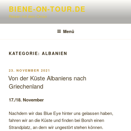
Zum
BIENE-ON-TOUR.DE
Inhalt
Reisen mit dem Oman
springen
Menü
KATEGORIE:
ALBANIEN
VERÖFFENTLICHT
23. NOVEMBER 2021
AM
Von der Küste Albaniens nach
Griechenland
17./18. November
Nachdem wir das Blue Eye hinter uns gelassen haben,
fahren wir an die Küste und finden bei Borsh einen
Strandplatz, an dem wir ungestört stehen können.