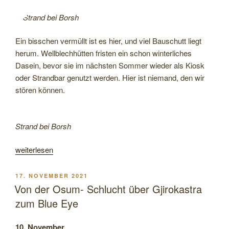
Strand bei Borsh
Ein bisschen vermüllt ist es hier, und viel Bauschutt liegt
herum. Wellblechhütten fristen ein schon winterliches
Dasein, bevor sie im nächsten Sommer wieder als Kiosk
oder Strandbar genutzt werden. Hier ist niemand, den wir
stören können.
Strand bei Borsh
„Von
weiterlesen
der
Küste
VERÖFFENTLICHT
17. NOVEMBER 2021
Albaniens
AM
Von der Osum- Schlucht über Gjirokastra
nach
zum Blue Eye
Griechenland“
10. November