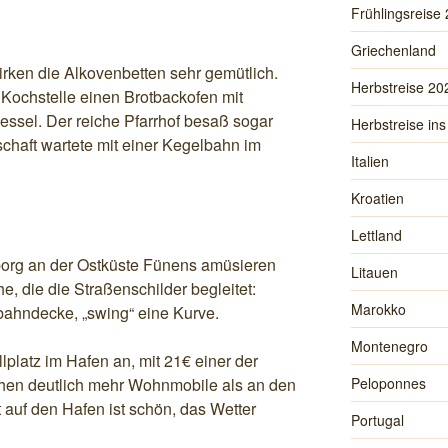
Frühlingsreise
Griechenland
ken die Alkovenbetten sehr gemütlich.
Herbstreise 20
 Kochstelle einen Brotbackofen mit
sel. Der reiche Pfarrhof besaß sogar
Herbstreise ins
schaft wartete mit einer Kegelbahn im
Italien
Kroatien
Lettland
borg an der Ostküste Fünens amüsieren
Litauen
he, die die Straßenschilder begleitet:
Marokko
rbahndecke, „swing“ eine Kurve.
Montenegro
lplatz im Hafen an, mit 21€ einer der
tehen deutlich mehr Wohnmobile als an den
Peloponnes
 auf den Hafen ist schön, das Wetter
Portugal