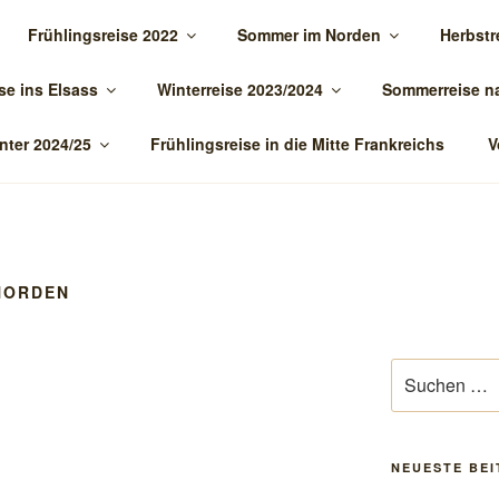
Frühlingsreise 2022
Sommer im Norden
Herbstr
TOUR.DE
se ins Elsass
Winterreise 2023/2024
Sommerreise n
nter 2024/25
Frühlingsreise in die Mitte Frankreichs
V
NORDEN
Suchen
nach:
NEUESTE BE