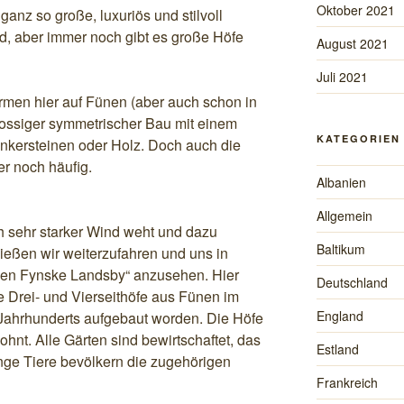
Oktober 2021
anz so große, luxuriös und stilvoll
nd, aber immer noch gibt es große Höfe
August 2021
Juli 2021
men hier auf Fünen (aber auch schon in
hossiger symmetrischer Bau mit einem
KATEGORIEN
linkersteinen oder Holz. Doch auch die
er noch häufig.
Albanien
Allgemein
 sehr starker Wind weht und dazu
Baltikum
eßen wir weiterzufahren und uns in
en Fynske Landsby“ anzusehen. Hier
Deutschland
re Drei- und Vierseithöfe aus Fünen im
England
 Jahrhunderts aufgebaut worden. Die Höfe
hnt. Alle Gärten sind bewirtschaftet, das
Estland
ge Tiere bevölkern die zugehörigen
Frankreich