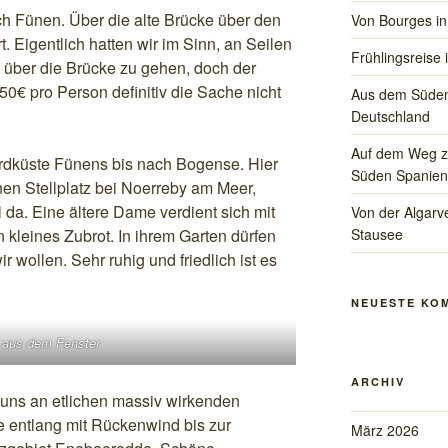
ach Fünen. Über die alte Brücke über den
Von Bourges in
t. Eigentlich hatten wir im Sinn, an Seilen
Frühlingsreise 
 über die Brücke zu gehen, doch der
 50€ pro Person definitiv die Sache nicht
Aus dem Süden
Deutschland
Auf dem Weg zu
ordküste Fünens bis nach Bogense. Hier
Süden Spanien
en Stellplatz bei Noerreby am Meer,
 da. Eine ältere Dame verdient sich mit
Von der Algarve
kleines Zubrot. In ihrem Garten dürfen
Stausee
ir wollen. Sehr ruhig und friedlich ist es
NEUESTE KO
 aus dem Fenster
ARCHIV
 uns an etlichen massiv wirkenden
e entlang mit Rückenwind bis zur
März 2026