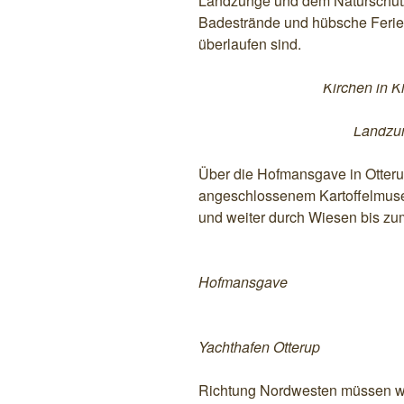
Landzunge und dem Naturschut
Badestrände und hübsche Ferienh
überlaufen sind.
Kirchen in K
Landzu
Über die Hofmansgave in Otterup
angeschlossenem Kartoffelmuseu
und weiter durch Wiesen bis zu
Hofmansgave
Yachthafen Otterup
Richtung Nordwesten müssen wi