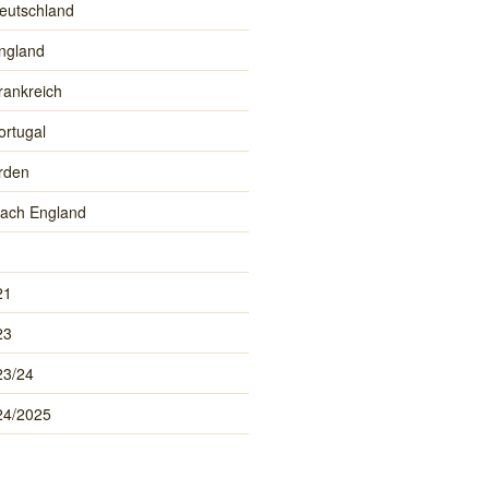
eutschland
ngland
rankreich
ortugal
rden
ach England
21
23
23/24
24/2025