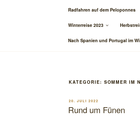
Zum
Radfahren auf dem Peloponnes
Inhalt
BIENE-ON-
springen
Winterreise 2023
Herbstrei
Reisen mit dem Oman
Nach Spanien und Portugal im Wi
KATEGORIE:
SOMMER IM 
VERÖFFENTLICHT
20. JULI 2022
AM
Rund um Fünen