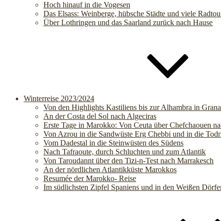
Hoch hinauf in die Vogesen
Das Elsass: Weinberge, hübsche Städte und viele Radtou
Über Lothringen und das Saarland zurück nach Hause
Winterreise 2023/2024
Von den Highlights Kastiliens bis zur Alhambra in Gran
An der Costa del Sol nach Algeciras
Erste Tage in Marokko: Von Ceuta über Chefchaouen n
Von Azrou in die Sandwüste Erg Chebbi und in die Todr
Vom Dadestal in die Steinwüsten des Südens
Nach Tafraoute, durch Schluchten und zum Atlantik
Von Taroudannt über den Tizi-n-Test nach Marrakesch
An der nördlichen Atlantikküste Marokkos
Resumée der Marokko- Reise
Im südlichsten Zipfel Spaniens und in den Weißen Dörfe