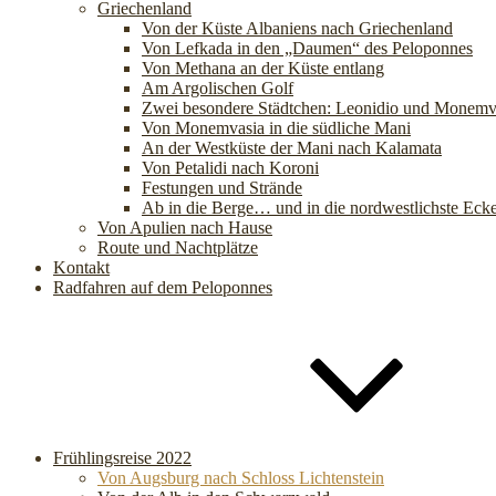
Griechenland
Von der Küste Albaniens nach Griechenland
Von Lefkada in den „Daumen“ des Peloponnes
Von Methana an der Küste entlang
Am Argolischen Golf
Zwei besondere Städtchen: Leonidio und Monemv
Von Monemvasia in die südliche Mani
An der Westküste der Mani nach Kalamata
Von Petalidi nach Koroni
Festungen und Strände
Ab in die Berge… und in die nordwestlichste Eck
Von Apulien nach Hause
Route und Nachtplätze
Kontakt
Radfahren auf dem Peloponnes
Frühlingsreise 2022
Von Augsburg nach Schloss Lichtenstein