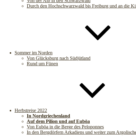
Von der Alb in den Schwarzwald
Durch den Hochschwarzwald bis Freiburg und an die Ki
Sommer im Norden
Von Glücksburg nach Südjütland
Rund um Fünen
Herbstreise 2022
In Nordgriechenland
Auf dem Pilion und auf Euböa
Von Euböa in die Berge des Peloponnes
In den Bergdörfern Arkadiens und weiter zum Argolisch