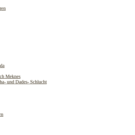
ren
ada
ach Meknes
ha- und Dades- Schlucht
rn