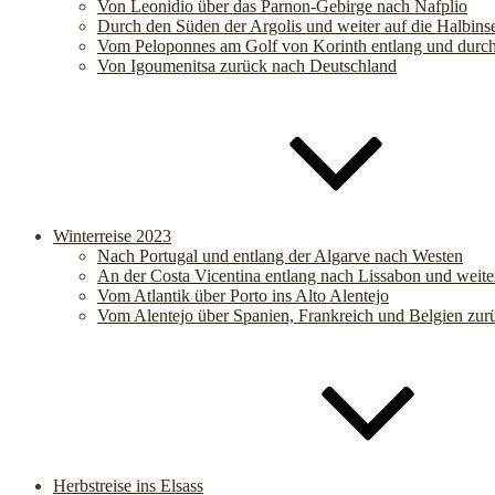
Von Leonidio über das Parnon-Gebirge nach Nafplio
Durch den Süden der Argolis und weiter auf die Halbins
Vom Peloponnes am Golf von Korinth entlang und durc
Von Igoumenitsa zurück nach Deutschland
Winterreise 2023
Nach Portugal und entlang der Algarve nach Westen
An der Costa Vicentina entlang nach Lissabon und weite
Vom Atlantik über Porto ins Alto Alentejo
Vom Alentejo über Spanien, Frankreich und Belgien zur
Herbstreise ins Elsass