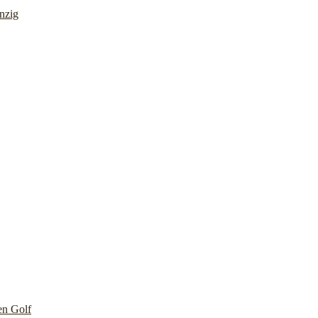
nzig
en Golf