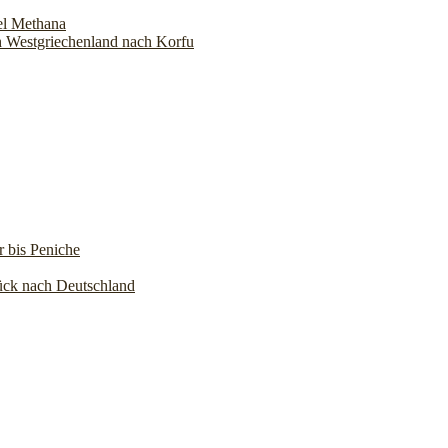
el Methana
h Westgriechenland nach Korfu
r bis Peniche
ück nach Deutschland