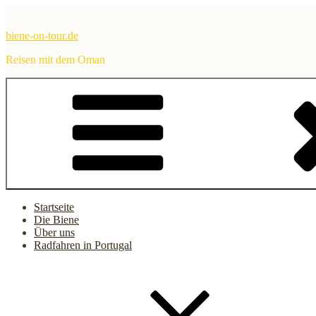
Zum
Inhalt
biene-on-tour.de
springen
Reisen mit dem Oman
Startseite
Die Biene
Über uns
Radfahren in Portugal