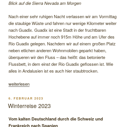
Blick auf die Sierra Nevada am Morgen
Nach einer sehr ruhigen Nacht verlassen wir am Vormittag
die staubige Wüste und fahren nur wenige Kilometer weiter
nach Guadix. Guadix ist eine Stadt in der fruchtbaren
Hochebene auf immer noch 915m Höhe und am Ufer des
Rio Guadix gelegen. Nachdem wir auf einem großen Platz
neben etlichen anderen Wohnmobilen geparkt haben,
überqueren wir den Fluss – das heißt: das betonierte
Flussbett, in dem einst der Rio Guadix geflossen ist. Wie
alles in Andalusien ist es auch hier staubtrocken.
„Nach
weiterlesen
Portugal
und
VERÖFFENTLICHT
6. FEBRUAR 2023
entlang
AM
Winterreise 2023
der
Algarve
Vom kalten Deutschland durch die Schweiz und
nach
Frankreich nach Spanien