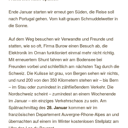
Westen“
Ende Januar starten wir erneut gen Süden, die Reise soll
nach Portugal gehen. Vom kalt-grauen Schmuddelwetter in
die Sonne.
Auf dem Weg besuchen wir Verwandte und Freunde und
statten, wie so oft, Firma Burow einen Besuch ab, die
Elektronik im Oman funktioniert einmal mehr nicht richtig.
Mit erneuertem Shunt fahren wir am Bodensee bei
Freunden vorbei und schließlich am nächsten Tag durch die
Schweiz. Die Kulisse ist grau, von Bergen sehen wir nichts,
und rund 200 von den 350 Kilometern stehen wir – bis Bern
– im Stau oder zumindest in zähfließendem Verkehr. Die
Nordschweiz scheint – zumindest an einem Wochenende
im Januar – ein einziges Verkehrschaos zu sein. Am
Spätnachmittag des
28. Januar
kommen wir im
französischen Departement Auvergne-Rhone-Alpes an und
übernachten auf einem im Winter kostenlosen Stellplatz am
Ufer des Lac du Bourget.