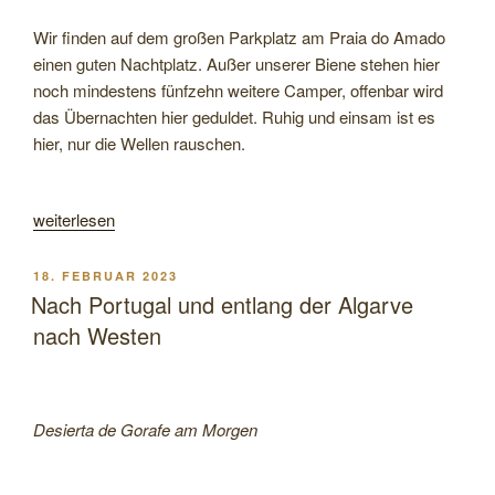
Wir finden auf dem großen Parkplatz am Praia do Amado
einen guten Nachtplatz. Außer unserer Biene stehen hier
noch mindestens fünfzehn weitere Camper, offenbar wird
das Übernachten hier geduldet. Ruhig und einsam ist es
hier, nur die Wellen rauschen.
„An
weiterlesen
der
Costa
VERÖFFENTLICHT
18. FEBRUAR 2023
Vicentina
AM
Nach Portugal und entlang der Algarve
entlang
nach Westen
nach
Lissabon
und
Desierta de Gorafe am Morgen
weiter
bis
Peniche“