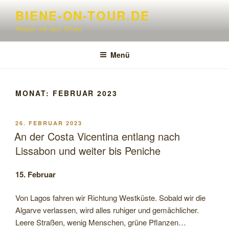
Zum
BIENE-ON-TOUR.DE
Inhalt
Reisen mit dem Oman
springen
Menü
MONAT:
FEBRUAR 2023
VERÖFFENTLICHT
26. FEBRUAR 2023
AM
An der Costa Vicentina entlang nach
Lissabon und weiter bis Peniche
15. Februar
Von Lagos fahren wir Richtung Westküste. Sobald wir die
Algarve verlassen, wird alles ruhiger und gemächlicher.
Leere Straßen, wenig Menschen, grüne Pflanzen…