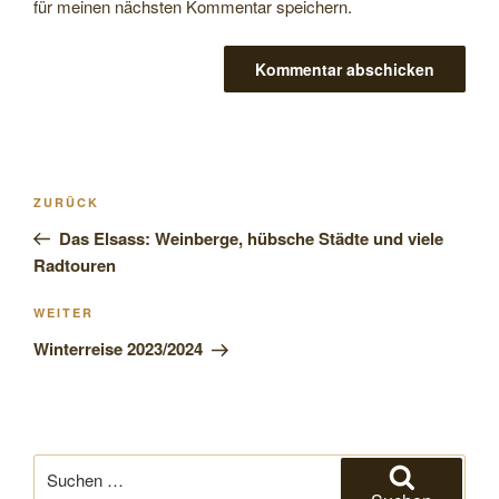
für meinen nächsten Kommentar speichern.
Beitragsnavigation
Vorheriger
ZURÜCK
Beitrag
Das Elsass: Weinberge, hübsche Städte und viele
Radtouren
Nächster
WEITER
Beitrag
Winterreise 2023/2024
Suchen
nach: