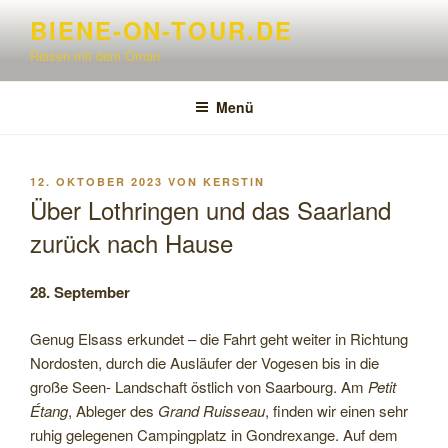
Zum
BIENE-ON-TOUR.DE
Inhalt
Reisen mit dem Oman
springen
Menü
VERÖFFENTLICHT
12. OKTOBER 2023
VON
KERSTIN
AM
Über Lothringen und das Saarland
zurück nach Hause
28. September
Genug Elsass erkundet – die Fahrt geht weiter in Richtung
Nordosten, durch die Ausläufer der Vogesen bis in die
große Seen- Landschaft östlich von Saarbourg. Am
Petit
Étang
, Ableger des
Grand Ruisseau
, finden wir einen sehr
ruhig gelegenen Campingplatz in Gondrexange. Auf dem