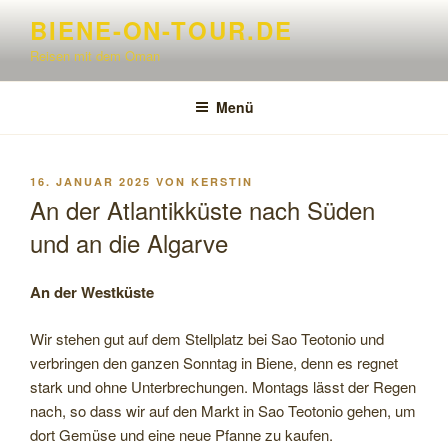
Zum
BIENE-ON-TOUR.DE
Inhalt
Reisen mit dem Oman
springen
Menü
VERÖFFENTLICHT
16. JANUAR 2025
VON
KERSTIN
AM
An der Atlantikküste nach Süden
und an die Algarve
An der Westküste
Wir stehen gut auf dem Stellplatz bei Sao Teotonio und
verbringen den ganzen Sonntag in Biene, denn es regnet
stark und ohne Unterbrechungen. Montags lässt der Regen
nach, so dass wir auf den Markt in Sao Teotonio gehen, um
dort Gemüse und eine neue Pfanne zu kaufen.