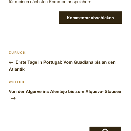
für meinen nächsten Kommentar speichern.
Beitragsnavigation
Vorheriger
ZURÜCK
Beitrag
Erste Tage in Portugal: Vom Guadiana bis an den
Atlantik
Nächster
WEITER
Beitrag
Von der Algarve ins Alentejo bis zum Alqueva- Stausee
Suchen