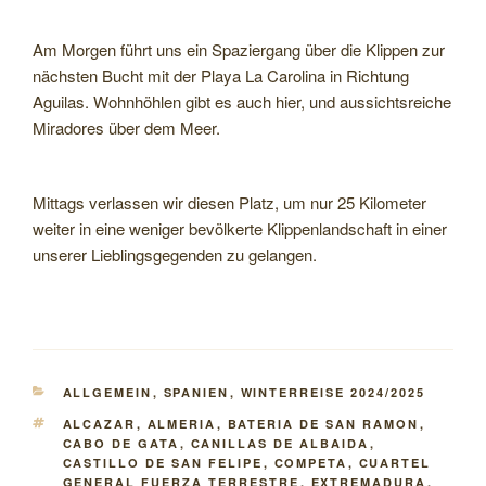
Am Morgen führt uns ein Spaziergang über die Klippen zur
nächsten Bucht mit der Playa La Carolina in Richtung
Aguilas. Wohnhöhlen gibt es auch hier, und aussichtsreiche
Miradores über dem Meer.
Mittags verlassen wir diesen Platz, um nur 25 Kilometer
weiter in eine weniger bevölkerte Klippenlandschaft in einer
unserer Lieblingsgegenden zu gelangen.
KATEGORIEN
ALLGEMEIN
,
SPANIEN
,
WINTERREISE 2024/2025
SCHLAGWÖRTER
ALCAZAR
,
ALMERIA
,
BATERIA DE SAN RAMON
,
CABO DE GATA
,
CANILLAS DE ALBAIDA
,
CASTILLO DE SAN FELIPE
,
COMPETA
,
CUARTEL
GENERAL FUERZA TERRESTRE
,
EXTREMADURA
,