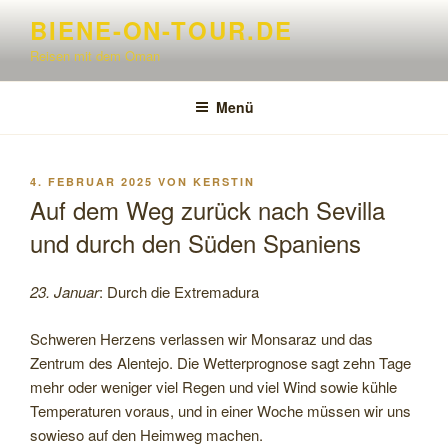
Zum
BIENE-ON-TOUR.DE
Inhalt
Reisen mit dem Oman
springen
Menü
VERÖFFENTLICHT
4. FEBRUAR 2025
VON
KERSTIN
AM
Auf dem Weg zurück nach Sevilla
und durch den Süden Spaniens
23. Januar
: Durch die Extremadura
Schweren Herzens verlassen wir Monsaraz und das
Zentrum des Alentejo. Die Wetterprognose sagt zehn Tage
mehr oder weniger viel Regen und viel Wind sowie kühle
Temperaturen voraus, und in einer Woche müssen wir uns
sowieso auf den Heimweg machen.