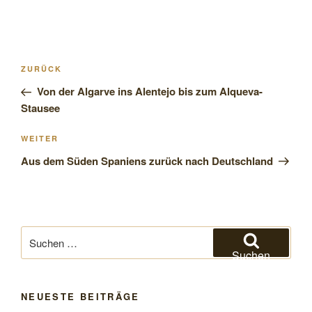
Beitragsnavigation
Vorheriger
ZURÜCK
Beitrag
Von der Algarve ins Alentejo bis zum Alqueva-
Stausee
Nächster
WEITER
Beitrag
Aus dem Süden Spaniens zurück nach Deutschland
Suchen
nach:
Suchen
NEUESTE BEITRÄGE