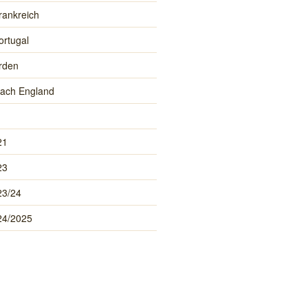
rankreich
ortugal
rden
ach England
21
23
23/24
24/2025