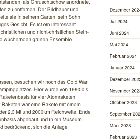
entstanden, als Chruschtschow anordnete,
fen zu entfernen. Der Bildhauer und
Dezember 202
te sie in seinem Garten, sein Sohn
Juli 2024
ges Gesicht. Es ist ein interessant
ristlichen und nicht-christlichen Stein-
Juni 2024
ild wuchernden grünen Ensemble.
Mai 2024
Februar 2024
Januar 2024
Dezember 202
lassen, besuchen wir noch das Cold War
mpingplatzes. Hier wurde von 1960 bis
November 202
Raketenbasis für vier Atomraketen
Oktober 2023
er Raketen war eine Rakete mit einem
oder 2,3 Mt und 2000km Reichweite. Ende
September 20
tenbasis abgebaut und in ein Museum
März 2023
nd bedrückend, sich die Anlage
Februar 2023