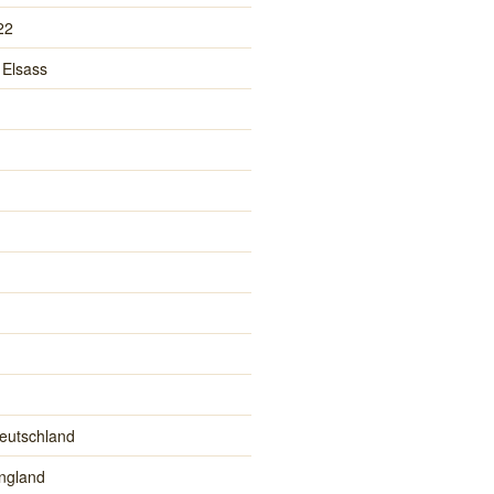
22
 Elsass
eutschland
ngland