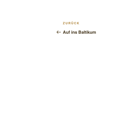
Beitragsnavigation
Vorheriger
ZURÜCK
Beitrag
Auf ins Baltikum