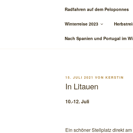
Zum
Radfahren auf dem Peloponnes
Inhalt
BIENE-ON-
springen
Winterreise 2023
Herbstrei
Reisen mit dem Oman
Nach Spanien und Portugal im Wi
VERÖFFENTLICHT
15. JULI 2021
VON
KERSTIN
AM
In Litauen
10.-12. Juli
Ein schöner Stellplatz direkt am