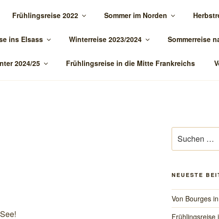
Frühlingsreise 2022
Sommer im Norden
Herbstr
TOUR.DE
se ins Elsass
Winterreise 2023/2024
Sommerreise n
nter 2024/25
Frühlingsreise in die Mitte Frankreichs
V
Suchen
nach:
NEUESTE BE
Von Bourges in
 See!
Frühlingsreise 