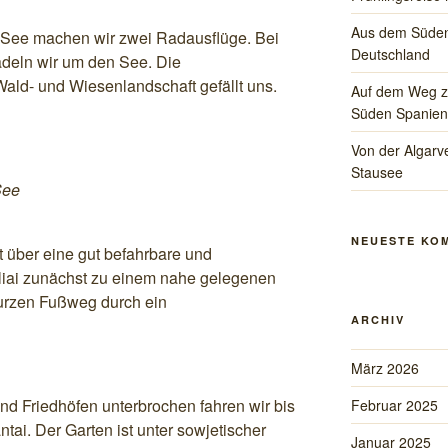
Aus dem Süden
 See machen wir zwei Radausflüge. Bei
Deutschland
adeln wir um den See. Die
ald- und Wiesenlandschaft gefällt uns.
Auf dem Weg zu
Süden Spanien
Von der Algarve
Stausee
See
NEUESTE KO
t über eine gut befahrbare und
liai zunächst zu einem nahe gelegenen
kurzen Fußweg durch ein
ARCHIV
März 2026
nd Friedhöfen unterbrochen fahren wir bis
Februar 2025
tai. Der Garten ist unter sowjetischer
Januar 2025