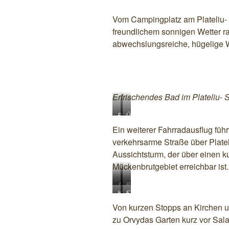
Vom Campingplatz am Plateliu-
freundlichem sonnigen Wetter r
abwechslungsreiche, hügelige W
Erfrischendes Bad im Plateliu- 
B
Ü
e
b
Ein weiterer Fahrradausflug führ
s
e
verkehrsarme Straße über Plate
u
r
Aussichtsturm, der über einen 
c
a
h
l
Mückenbrutgebiet erreichbar ist.
a
l
u
S
A
B
f
K
t
F
u
l
d
i
o
r
s
i
Von kurzen Stopps an Kirchen u
e
r
r
i
s
c
zu Orvydas Garten kurz vor Salan
m
c
c
e
i
k