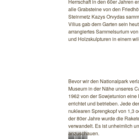
Herrschaft in den 60er Jahren 
S
h
h
d
c
v
t
e
e
h
alle Grabsteine von den Friedhö
h
o
e
i
n
o
t
m
Steinmetz Kazys Orvydas sammel
l
n
n
f
s
T
Vilius gab dem Garten sein heuti
l
G
e
i
t
u
arrangiertes Sammelsurium von ch
p
i
s
n
u
r
l
n
t
G
und Holzskulpturen in einem w
r
m
a
t
e
a
m
t
a
r
r
b
z
l
g
e
i
z
i
s
d
P
k
e
l
e
l
a
Bevor wir den Nationalpark ver
e
t
Museum in der Nähe unseres Ca
e
1962 von der Sowjetunion eine 
l
errichtet und betrieben. Jede d
i
a
nuklearen Sprengkopf von 1,3 
i
der 80er Jahre wurde die Rake
verwandelt. Es ist unheimlich u
anzuschauen.