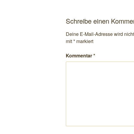
s
h
c
t
h
s
a
Schreibe einen Komme
c
h
Deine E-Mail-Adresse wird nicht 
t
mit
*
markiert
s
Kommentar
*