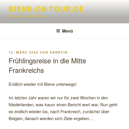
Zum
BIENE-ON-TOUR.DE
Inhalt
Reisen mit dem Oman
springen
Menü
VERÖFFENTLICHT
12. MÄRZ 2026
VON
KERSTIN
AM
Frühlingsreise in die Mitte
Frankreichs
Endlich wieder mit Biene unterwegs!
Im letzten Jahr waren wir nur für zwei Wochen in den
Niederlanden, was kaum einen Bericht wert war. Nun geht
es endlich wieder los, nach Frankreich, zunächst über
Belgien, danach werden sich Ziele ergeben…