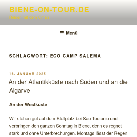
Zum
BIENE-ON-TOUR.DE
Inhalt
Reisen mit dem Oman
springen
Menü
SCHLAGWORT:
ECO CAMP SALEMA
VERÖFFENTLICHT
16. JANUAR 2025
AM
An der Atlantikküste nach Süden und an die
Algarve
An der Westküste
Wir stehen gut auf dem Stellplatz bei Sao Teotonio und
verbringen den ganzen Sonntag in Biene, denn es regnet
stark und ohne Unterbrechungen. Montags lässt der Regen