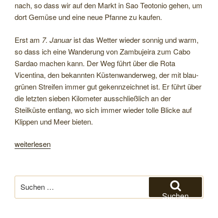
nach, so dass wir auf den Markt in Sao Teotonio gehen, um
dort Gemüse und eine neue Pfanne zu kaufen.
Erst am
7. Januar
ist das Wetter wieder sonnig und warm,
so dass ich eine Wanderung von Zambujeira zum Cabo
Sardao machen kann. Der Weg führt über die Rota
Vicentina, den bekannten Küstenwanderweg, der mit blau-
grünen Streifen immer gut gekennzeichnet ist. Er führt über
die letzten sieben Kilometer ausschließlich an der
Steilküste entlang, wo sich immer wieder tolle Blicke auf
Klippen und Meer bieten.
„An
weiterlesen
der
Atlantikküste
nach
Suchen
Süden
nach:
Suchen
und
an