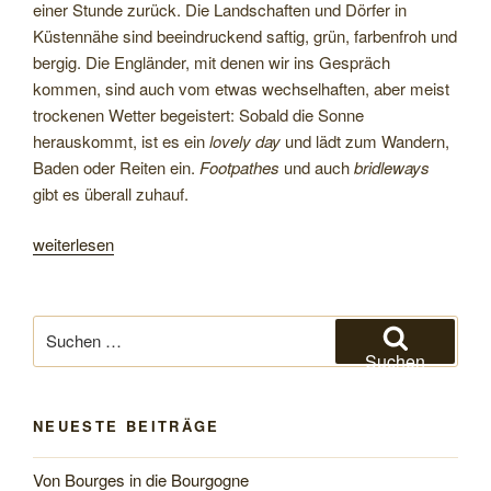
einer Stunde zurück. Die Landschaften und Dörfer in
Küstennähe sind beeindruckend saftig, grün, farbenfroh und
bergig. Die Engländer, mit denen wir ins Gespräch
kommen, sind auch vom etwas wechselhaften, aber meist
trockenen Wetter begeistert: Sobald die Sonne
herauskommt, ist es ein
lovely day
und lädt zum Wandern,
Baden oder Reiten ein.
Footpathes
und auch
bridleways
gibt es überall zuhauf.
„Von
weiterlesen
Kingsbridge
zur
Lizard-
Suchen
Halbinsel“
nach:
Suchen
NEUESTE BEITRÄGE
Von Bourges in die Bourgogne