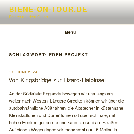
Zum
BIENE-ON-TOUR.DE
Inhalt
Reisen mit dem Oman
springen
Menü
SCHLAGWORT:
EDEN PROJEKT
VERÖFFENTLICHT
17. JUNI 2024
AM
Von Kingsbridge zur Lizard-Halbinsel
An der Südküste Englands bewegen wir uns langsam
weiter nach Westen. Längere Strecken können wir über die
autobahnähnliche A38 fahren, die Abstecher in küstennahe
Kleinstädtchen und Dörfer führen oft über schmale, mit
hohen Hecken gesäumte und kaum einsehbare Straßen.
Auf diesen Wegen legen wir manchmal nur 15 Meilen in