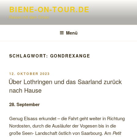
Zum
BIENE-ON-TOUR.DE
Inhalt
Reisen mit dem Oman
springen
Menü
SCHLAGWORT:
GONDREXANGE
VERÖFFENTLICHT
12. OKTOBER 2023
AM
Über Lothringen und das Saarland zurück
nach Hause
28. September
Genug Elsass erkundet – die Fahrt geht weiter in Richtung
Nordosten, durch die Ausläufer der Vogesen bis in die
große Seen- Landschaft östlich von Saarbourg. Am
Petit