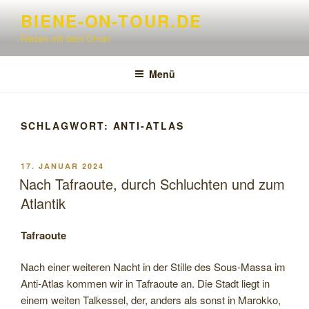
Zum
BIENE-ON-TOUR.DE
Inhalt
Reisen mit dem Oman
springen
Menü
SCHLAGWORT:
ANTI-ATLAS
VERÖFFENTLICHT
17. JANUAR 2024
AM
Nach Tafraoute, durch Schluchten und zum
Atlantik
Tafraoute
Nach einer weiteren Nacht in der Stille des Sous-Massa im
Anti-Atlas kommen wir in Tafraoute an. Die Stadt liegt in
einem weiten Talkessel, der, anders als sonst in Marokko,