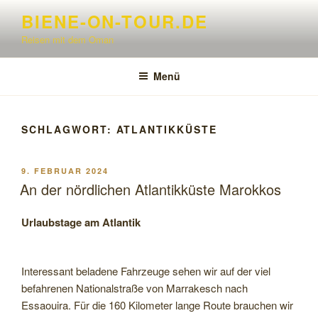
Zum
BIENE-ON-TOUR.DE
Inhalt
Reisen mit dem Oman
springen
Menü
SCHLAGWORT:
ATLANTIKKÜSTE
VERÖFFENTLICHT
9. FEBRUAR 2024
AM
An der nördlichen Atlantikküste Marokkos
Urlaubstage am Atlantik
Interessant beladene Fahrzeuge sehen wir auf der viel
befahrenen Nationalstraße von Marrakesch nach
Essaouira. Für die 160 Kilometer lange Route brauchen wir