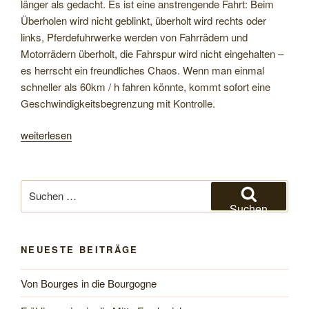
länger als gedacht. Es ist eine anstrengende Fahrt: Beim
Überholen wird nicht geblinkt, überholt wird rechts oder
links, Pferdefuhrwerke werden von Fahrrädern und
Motorrädern überholt, die Fahrspur wird nicht eingehalten –
es herrscht ein freundliches Chaos. Wenn man einmal
schneller als 60km / h fahren könnte, kommt sofort eine
Geschwindigkeitsbegrenzung mit Kontrolle.
„An
weiterlesen
der
nördlichen
Atlantikküste
Suchen
Marokkos“
nach:
Suchen
NEUESTE BEITRÄGE
Von Bourges in die Bourgogne