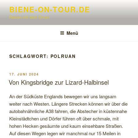
Zum
BIENE-ON-TOUR.DE
Inhalt
Reisen mit dem Oman
springen
Menü
SCHLAGWORT:
POLRUAN
VERÖFFENTLICHT
17. JUNI 2024
AM
Von Kingsbridge zur Lizard-Halbinsel
An der Südküste Englands bewegen wir uns langsam
weiter nach Westen. Längere Strecken können wir über die
autobahnähnliche A38 fahren, die Abstecher in küstennahe
Kleinstädtchen und Dörfer führen oft über schmale, mit
hohen Hecken gesäumte und kaum einsehbare Straßen.
Auf diesen Wegen legen wir manchmal nur 15 Meilen in