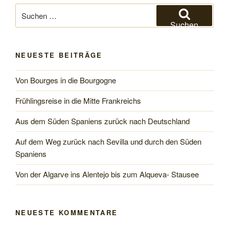
den
Suchen
Tizi-
nach:
Suchen
n-
Test
NEUESTE BEITRÄGE
nach
Marrakesch“
Von Bourges in die Bourgogne
Frühlingsreise in die Mitte Frankreichs
Aus dem Süden Spaniens zurück nach Deutschland
Auf dem Weg zurück nach Sevilla und durch den Süden
Spaniens
Von der Algarve ins Alentejo bis zum Alqueva- Stausee
NEUESTE KOMMENTARE