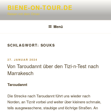
Zum
BIENE-ON-TOUR.DE
Inhalt
Reisen mit dem Oman
springen
Menü
SCHLAGWORT:
SOUKS
VERÖFFENTLICHT
27. JANUAR 2024
AM
Von Taroudannt über den Tizi-n-Test nach
Marrakesch
Taroudannt
Die Strecke nach Taroudannt führt uns wieder nach
Norden, an Tiznit vorbei und weiter über kleinere schmale,
teils ausgewaschene, staubige und löchrige Straßen. An