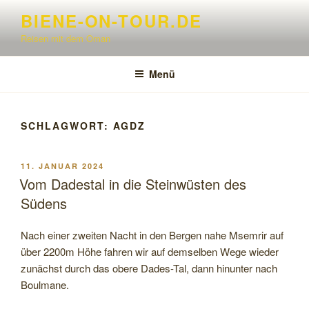
Zum
BIENE-ON-TOUR.DE
Inhalt
Reisen mit dem Oman
springen
Menü
SCHLAGWORT:
AGDZ
VERÖFFENTLICHT
11. JANUAR 2024
AM
Vom Dadestal in die Steinwüsten des
Südens
Nach einer zweiten Nacht in den Bergen nahe Msemrir auf
über 2200m Höhe fahren wir auf demselben Wege wieder
zunächst durch das obere Dades-Tal, dann hinunter nach
Boulmane.