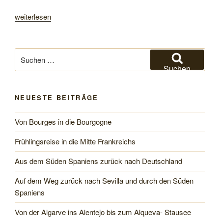
„Vom
weiterlesen
Dadestal
in
die
Suchen
Steinwüsten
nach:
Suchen
des
Südens“
NEUESTE BEITRÄGE
Von Bourges in die Bourgogne
Frühlingsreise in die Mitte Frankreichs
Aus dem Süden Spaniens zurück nach Deutschland
Auf dem Weg zurück nach Sevilla und durch den Süden
Spaniens
Von der Algarve ins Alentejo bis zum Alqueva- Stausee