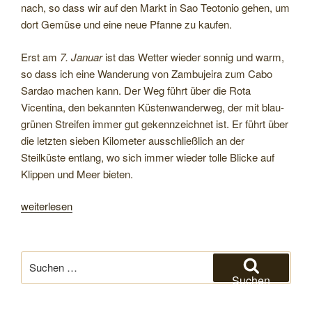
nach, so dass wir auf den Markt in Sao Teotonio gehen, um
dort Gemüse und eine neue Pfanne zu kaufen.
Erst am
7. Januar
ist das Wetter wieder sonnig und warm,
so dass ich eine Wanderung von Zambujeira zum Cabo
Sardao machen kann. Der Weg führt über die Rota
Vicentina, den bekannten Küstenwanderweg, der mit blau-
grünen Streifen immer gut gekennzeichnet ist. Er führt über
die letzten sieben Kilometer ausschließlich an der
Steilküste entlang, wo sich immer wieder tolle Blicke auf
Klippen und Meer bieten.
„An
weiterlesen
der
Atlantikküste
nach
Suchen
Süden
nach:
Suchen
und
an