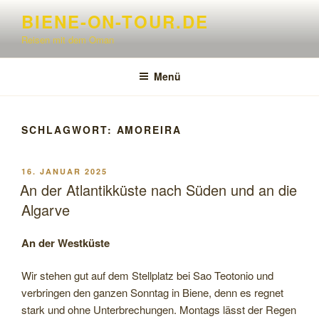
Zum
BIENE-ON-TOUR.DE
Inhalt
Reisen mit dem Oman
springen
Menü
SCHLAGWORT:
AMOREIRA
VERÖFFENTLICHT
16. JANUAR 2025
AM
An der Atlantikküste nach Süden und an die
Algarve
An der Westküste
Wir stehen gut auf dem Stellplatz bei Sao Teotonio und
verbringen den ganzen Sonntag in Biene, denn es regnet
stark und ohne Unterbrechungen. Montags lässt der Regen