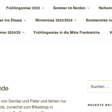
Frühlingsreise 2022
Sommer im Norden
Herbstr
TOUR.DE
se ins Elsass
Winterreise 2023/2024
Sommerreise n
nter 2024/25
Frühlingsreise in die Mitte Frankreichs
V
T
Suchen
nde
nach:
s von Denise und Peter und fahren nur
NEUESTE BE
rts, zunächst zum Bikeshop in