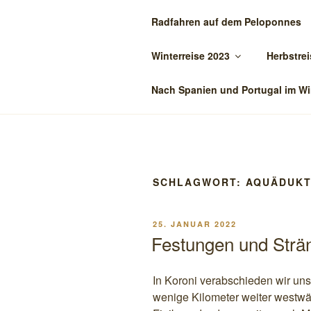
Zum
Radfahren auf dem Peloponnes
Inhalt
BIENE-ON-
springen
Winterreise 2023
Herbstrei
Reisen mit dem Oman
Nach Spanien und Portugal im Wi
SCHLAGWORT:
AQUÄDUK
VERÖFFENTLICHT
25. JANUAR 2022
AM
Festungen und Strä
In Koroni verabschieden wir un
wenige Kilometer weiter westwä