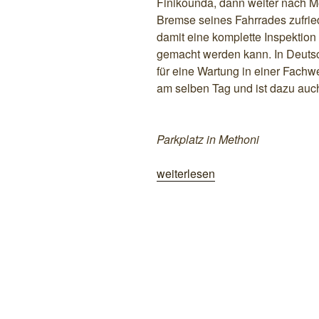
Finikounda, dann weiter nach M
Bremse seines Fahrrades zufried
damit eine komplette Inspektion
gemacht werden kann. In Deutsc
für eine Wartung in einer Fachw
am selben Tag und ist dazu auch
Parkplatz in Methoni
„Festungen
weiterlesen
und
Strände“