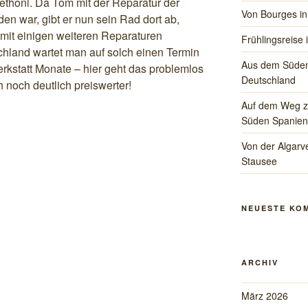
ethoni. Da Tom mit der Reparatur der
Von Bourges in
en war, gibt er nun sein Rad dort ab,
 mit einigen weiteren Reparaturen
Frühlingsreise 
hland wartet man auf solch einen Termin
Aus dem Süden
erkstatt Monate – hier geht das problemlos
Deutschland
 noch deutlich preiswerter!
Auf dem Weg zu
Süden Spanien
Von der Algarve
Stausee
NEUESTE KO
ARCHIV
März 2026