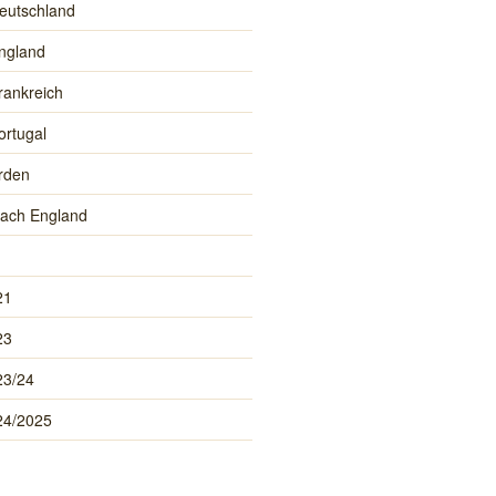
eutschland
ngland
rankreich
ortugal
rden
ach England
21
23
23/24
24/2025