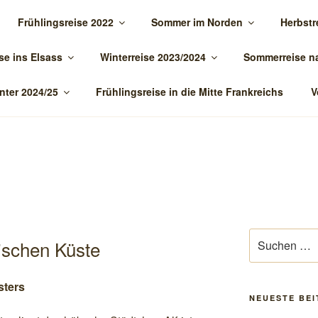
Frühlingsreise 2022
Sommer im Norden
Herbstr
TOUR.DE
se ins Elsass
Winterreise 2023/2024
Sommerreise n
nter 2024/25
Frühlingsreise in die Mitte Frankreichs
V
Suchen
ischen Küste
nach:
sters
NEUESTE BE