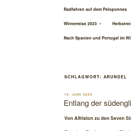
Zum
Radfahren auf dem Peloponnes
Inhalt
BIENE-ON-
springen
Winterreise 2023
Herbstrei
Reisen mit dem Oman
Nach Spanien und Portugal im Wi
SCHLAGWORT:
ARUNDEL
VERÖFFENTLICHT
10. JUNI 2024
AM
Entlang der südengl
Von Alfriston zu den Seven Si