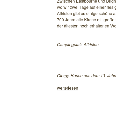
Zwischen Eastbourne und Brighto
wo wir zwei Tage auf einer ries
Alfriston gibt es einige schöne 
700 Jahre alte Kirche mit groß
der ältesten noch erhaltenen 
Campingplatz Alfriston
Clergy-House aus dem 13. Jahr
„Entlang
weiterlesen
der
südenglischen
Küste“