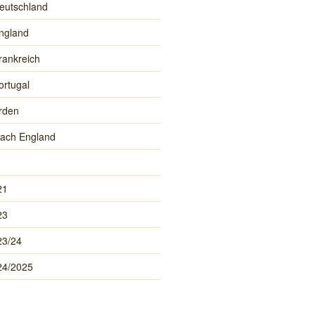
eutschland
ngland
rankreich
ortugal
rden
ach England
21
23
23/24
24/2025