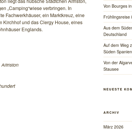
n liegt das hübsche Städtchen Alfriston,
Von Bourges in
igen „Camping“wiese verbringen. In
alte Fachwerkhäuser, ein Marktkreuz, eine
Frühlingsreise 
em Kirchhof und das Clergy House, eines
Aus dem Süden
Wohnhäuser Englands.
Deutschland
Auf dem Weg zu
Süden Spanien
Von der Algarve
Alfriston
Stausee
hundert
NEUESTE KO
ARCHIV
März 2026