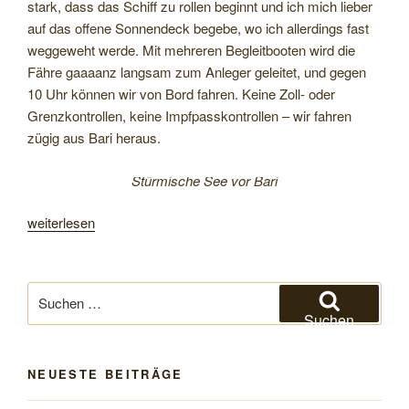
stark, dass das Schiff zu rollen beginnt und ich mich lieber
auf das offene Sonnendeck begebe, wo ich allerdings fast
weggeweht werde. Mit mehreren Begleitbooten wird die
Fähre gaaaanz langsam zum Anleger geleitet, und gegen
10 Uhr können wir von Bord fahren. Keine Zoll- oder
Grenzkontrollen, keine Impfpasskontrollen – wir fahren
zügig aus Bari heraus.
Stürmische See vor Bari
„Von
weiterlesen
Apulien
nach
Hause“
Suchen
nach:
Suchen
NEUESTE BEITRÄGE