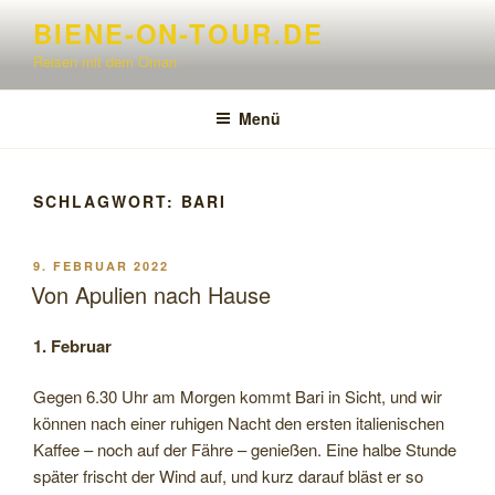
Zum
BIENE-ON-TOUR.DE
Inhalt
Reisen mit dem Oman
springen
Menü
SCHLAGWORT:
BARI
VERÖFFENTLICHT
9. FEBRUAR 2022
AM
Von Apulien nach Hause
1. Februar
Gegen 6.30 Uhr am Morgen kommt Bari in Sicht, und wir
können nach einer ruhigen Nacht den ersten italienischen
Kaffee – noch auf der Fähre – genießen. Eine halbe Stunde
später frischt der Wind auf, und kurz darauf bläst er so