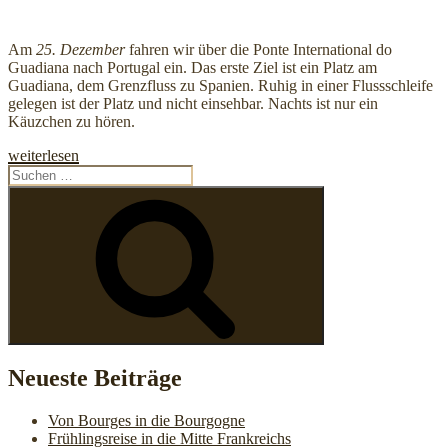
Am
25. Dezember
fahren wir über die Ponte International do
Guadiana nach Portugal ein. Das erste Ziel ist ein Platz am
Guadiana, dem Grenzfluss zu Spanien. Ruhig in einer Flussschleife
gelegen ist der Platz und nicht einsehbar. Nachts ist nur ein
Käuzchen zu hören.
„Erste
weiterlesen
Tage
Suchen
in
nach:
Suchen
Portugal:
Vom
Guadiana
bis
an
den
Atlantik“
Neueste Beiträge
Von Bourges in die Bourgogne
Frühlingsreise in die Mitte Frankreichs