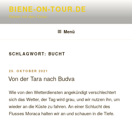
Zum
BIENE-ON-TOUR.DE
Inhalt
Reisen mit dem Oman
springen
Menü
SCHLAGWORT:
BUCHT
VERÖFFENTLICHT
25. OKTOBER 2021
AM
Von der Tara nach Budva
Wie von den Wetterdiensten angekündigt verschlechtert
sich das Wetter, der Tag wird grau, und wir nutzen ihn, um
wieder an die Küste zu fahren. An einer Schlucht des
Flusses Moraca halten wir an und schauen in die Tiefe.