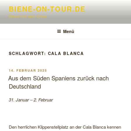
Zum
BIENE-ON-TOUR.DE
Inhalt
Reisen mit dem Oman
springen
Menü
SCHLAGWORT:
CALA BLANCA
VERÖFFENTLICHT
14. FEBRUAR 2025
AM
Aus dem Süden Spaniens zurück nach
Deutschland
31. Januar – 2. Februar
Den herrlichen Klippenstellplatz an der Cala Blanca kennen