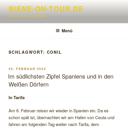
Zum
BIENE-ON-TOUR.DE
Inhalt
Reisen mit dem Oman
springen
Menü
SCHLAGWORT:
CONIL
VERÖFFENTLICHT
25. FEBRUAR 2024
AM
Im südlichsten Zipfel Spaniens und in den
Weißen Dörfern
In Tarifa
Am 6. Februar reisen wir wieder in Spanien ein. Da es
schon spät ist, übernachten wir am Hafen von Ceuta und
fahren am folgenden Tag weiter nach Tarifa, dem