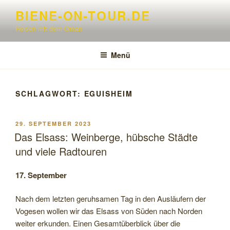
Zum
BIENE-ON-TOUR.DE
Inhalt
Reisen mit dem Oman
springen
Menü
SCHLAGWORT:
EGUISHEIM
VERÖFFENTLICHT
29. SEPTEMBER 2023
AM
Das Elsass: Weinberge, hübsche Städte
und viele Radtouren
17. September
Nach dem letzten geruhsamen Tag in den Ausläufern der
Vogesen wollen wir das Elsass von Süden nach Norden
weiter erkunden. Einen Gesamtüberblick über die