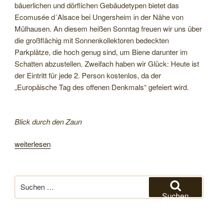
bäuerlichen und dörflichen Gebäudetypen bietet das
Ecomusée d´Alsace bei Ungersheim in der Nähe von
Mülhausen. An diesem heißen Sonntag freuen wir uns über
die großflächig mit Sonnenkollektoren bedeckten
Parkplätze, die hoch genug sind, um Biene darunter im
Schatten abzustellen. Zweifach haben wir Glück: Heute ist
der Eintritt für jede 2. Person kostenlos, da der
„Europäische Tag des offenen Denkmals“ gefeiert wird.
Blick durch den Zaun
„Das
weiterlesen
Elsass:
Weinberge,
hübsche
Suchen
Städte
nach:
Suchen
und
viele