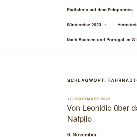
Zum
Radfahren auf dem Peloponnes
Inhalt
BIENE-ON-
springen
Winterreise 2023
Herbstrei
Reisen mit dem Oman
Nach Spanien und Portugal im Wi
SCHLAGWORT:
FAHRRADT
VERÖFFENTLICHT
17. NOVEMBER 2022
AM
Von Leonidio über 
Nafplio
6. November