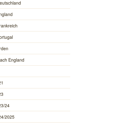
eutschland
ngland
rankreich
ortugal
rden
ach England
21
23
23/24
24/2025