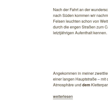
Nach der Fahrt an der wunders
nach Süden kommen wir nachmitt
Felsen leuchten schon von Weit
durch die engen Straßen zum C
letztjährigen Aufenthalt kennen.
Angekommen in meiner zweitliebs
einer langen Hauptstraße – mit
Atmosphäre und
dem
Kletterpa
„Von
weiterlesen
Leonidio
über