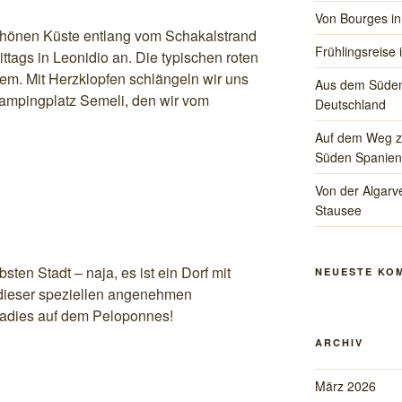
Von Bourges in
chönen Küste entlang vom Schakalstrand
Frühlingsreise 
ags in Leonidio an. Die typischen roten
em. Mit Herzklopfen schlängeln wir uns
Aus dem Süden
ampingplatz Semeli, den wir vom
Deutschland
Auf dem Weg zu
Süden Spanien
Von der Algarve
Stausee
ten Stadt – naja, es ist ein Dorf mit
NEUESTE KO
 dieser speziellen angenehmen
radies auf dem Peloponnes!
ARCHIV
März 2026