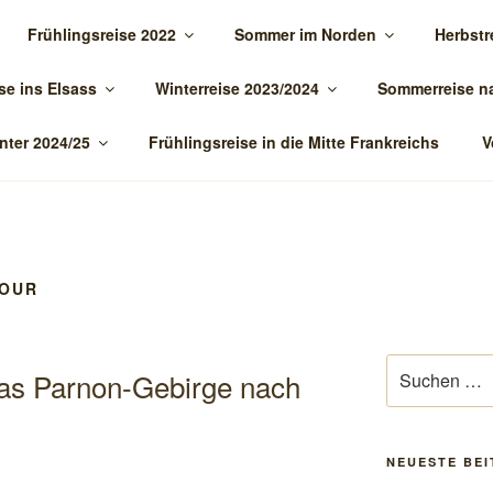
Frühlingsreise 2022
Sommer im Norden
Herbstr
TOUR.DE
se ins Elsass
Winterreise 2023/2024
Sommerreise n
nter 2024/25
Frühlingsreise in die Mitte Frankreichs
V
OUR
Suchen
das Parnon-Gebirge nach
nach:
NEUESTE BE