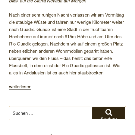
Blick auf die Sierra Nevada am Morgen
Nach einer sehr ruhigen Nacht verlassen wir am Vormittag
die staubige Wüste und fahren nur wenige Kilometer weiter
nach Guadix. Guadix ist eine Stadt in der fruchtbaren
Hochebene auf immer noch 915m Höhe und am Ufer des
Rio Guadix gelegen. Nachdem wir auf einem großen Platz
neben etlichen anderen Wohnmobilen geparkt haben,
überqueren wir den Fluss – das heißt: das betonierte
Flussbett, in dem einst der Rio Guadix geflossen ist. Wie
alles in Andalusien ist es auch hier staubtrocken.
„Nach
weiterlesen
Portugal
und
entlang
Suchen
der
nach:
Suchen
Algarve
nach