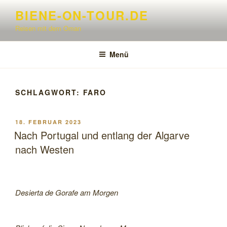
Zum
BIENE-ON-TOUR.DE
Inhalt
Reisen mit dem Oman
springen
Menü
SCHLAGWORT:
FARO
VERÖFFENTLICHT
18. FEBRUAR 2023
AM
Nach Portugal und entlang der Algarve
nach Westen
Desierta de Gorafe am Morgen