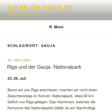
Zum
BIENE-ON-TOUR.DE
Inhalt
Reisen mit dem Oman
springen
Menü
SCHLAGWORT:
GAUJA
VERÖFFENTLICHT
30. JULI 2021
AM
Riga und der Gauja- Nationalpark
23.-28. Juli
Bevor wir uns Riga anschauen, machen wir noch einen
Zwischenstopp im Kemeri- Nationalpark, etwa 40 km
östlich von Riga gelegen. Das Hochmoor, welches die
Kernzone des Nationalparks bildet, ist am Nachmittag