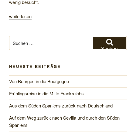
wenig besucht.
„Riga
weiterlesen
und
der
Gauja-
Suchen
Nationalpark“
nach:
Suchen
NEUESTE BEITRÄGE
Von Bourges in die Bourgogne
Frühlingsreise in die Mitte Frankreichs
Aus dem Süden Spaniens zurück nach Deutschland
Auf dem Weg zurück nach Sevilla und durch den Süden
Spaniens