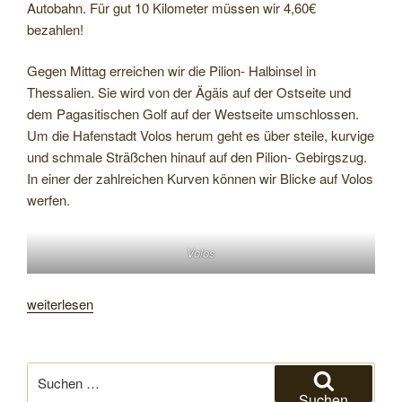
Autobahn. Für gut 10 Kilometer müssen wir 4,60€
bezahlen!
Gegen Mittag erreichen wir die Pilion- Halbinsel in
Thessalien. Sie wird von der Ägäis auf der Ostseite und
dem Pagasitischen Golf auf der Westseite umschlossen.
Um die Hafenstadt Volos herum geht es über steile, kurvige
und schmale Sträßchen hinauf auf den Pilion- Gebirgszug.
In einer der zahlreichen Kurven können wir Blicke auf Volos
werfen.
Volos
„
Auf
weiterlesen
dem
Pilion
und
Suchen
auf
nach:
Suchen