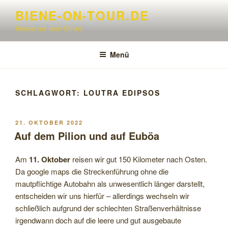
Zum
BIENE-ON-TOUR.DE
Inhalt
Reisen mit dem Oman
springen
Menü
SCHLAGWORT:
LOUTRA EDIPSOS
VERÖFFENTLICHT
21. OKTOBER 2022
AM
Auf dem Pilion und auf Euböa
Am
11. Oktober
reisen wir gut 150 Kilometer nach Osten.
Da google maps die Streckenführung ohne die
mautpflichtige Autobahn als unwesentlich länger darstellt,
entscheiden wir uns hierfür – allerdings wechseln wir
schließlich aufgrund der schlechten Straßenverhältnisse
irgendwann doch auf die leere und gut ausgebaute