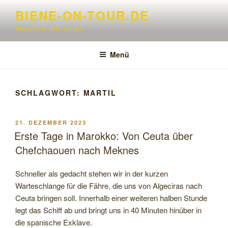
Zum
BIENE-ON-TOUR.DE
Inhalt
Reisen mit dem Oman
springen
Menü
SCHLAGWORT:
MARTIL
VERÖFFENTLICHT
21. DEZEMBER 2023
AM
Erste Tage in Marokko: Von Ceuta über
Chefchaouen nach Meknes
Schneller als gedacht stehen wir in der kurzen
Warteschlange für die Fähre, die uns von Algeciras nach
Ceuta bringen soll. Innerhalb einer weiteren halben Stunde
legt das Schiff ab und bringt uns in 40 Minuten hinüber in
die spanische Exklave.