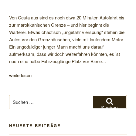
Von Ceuta aus sind es noch etwa 20 Minuten Autofahrt bis
zur marokkanischen Grenze – und hier beginnt die
Warterei. Etwas chaotisch „ungefähr vierspurig“ stehen die
Autos vor den Grenzhäuschen, viele mit laufendem Motor.
Ein ungeduldiger junger Mann macht uns darauf
aufmerksam, dass wir doch weiterfahren könnten, es ist
noch eine halbe Fahrzeuglänge Platz vor Biene…
„Erste
weiterlesen
Tage
in
Marokko:
Suchen
Von
nach:
Suchen
Ceuta
über
NEUESTE BEITRÄGE
Chefchaouen
nach