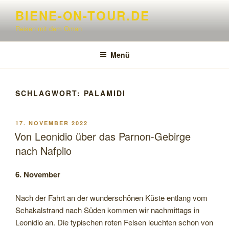
Zum
BIENE-ON-TOUR.DE
Inhalt
Reisen mit dem Oman
springen
Menü
SCHLAGWORT:
PALAMIDI
VERÖFFENTLICHT
17. NOVEMBER 2022
AM
Von Leonidio über das Parnon-Gebirge
nach Nafplio
6. November
Nach der Fahrt an der wunderschönen Küste entlang vom
Schakalstrand nach Süden kommen wir nachmittags in
Leonidio an. Die typischen roten Felsen leuchten schon von