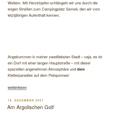
Weitem. Mit Herzklopfen schlängeln wir uns durch die
engen Straßen zum Campingplatz Semeli, den wir vom
letztjährigen Aufenthalt kennen.
Angekommen in meiner zweitliebsten Stadt – naja, es ist
ein Dorf mit einer langen Hauptstraße – mit dieser
speziellen angenehmen Atmosphäre und
dem
Kletterparadies auf dem Peloponnes!
„Von
weiterlesen
Leonidio
über
VERÖFFENTLICHT
18. DEZEMBER 2021
das
AM
Am Argolischen Golf
Parnon-