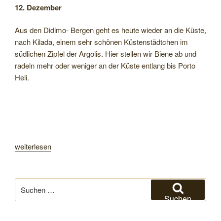
Gebirge
12. Dezember
nach
Nafplio“
Aus den Didimo- Bergen geht es heute wieder an die Küste,
nach Kilada, einem sehr schönen Küstenstädtchen im
südlichen Zipfel der Argolis. Hier stellen wir Biene ab und
radeln mehr oder weniger an der Küste entlang bis Porto
Heli.
„Am
weiterlesen
Argolischen
Golf“
Suchen
nach:
Suchen