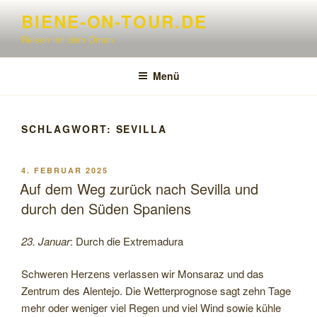
Zum
BIENE-ON-TOUR.DE
Inhalt
Reisen mit dem Oman
springen
Menü
SCHLAGWORT:
SEVILLA
VERÖFFENTLICHT
4. FEBRUAR 2025
AM
Auf dem Weg zurück nach Sevilla und
durch den Süden Spaniens
23. Januar
: Durch die Extremadura
Schweren Herzens verlassen wir Monsaraz und das
Zentrum des Alentejo. Die Wetterprognose sagt zehn Tage
mehr oder weniger viel Regen und viel Wind sowie kühle