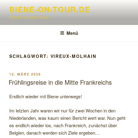
Zum
BIENE-ON-TOUR.DE
Inhalt
Reisen mit dem Oman
springen
Menü
SCHLAGWORT:
VIREUX-MOLHAIN
VERÖFFENTLICHT
12. MÄRZ 2026
AM
Frühlingsreise in die Mitte Frankreichs
Endlich wieder mit Biene unterwegs!
Im letzten Jahr waren wir nur für zwei Wochen in den
Niederlanden, was kaum einen Bericht wert war. Nun geht
es endlich wieder los, nach Frankreich, zunächst über
Belgien, danach werden sich Ziele ergeben…