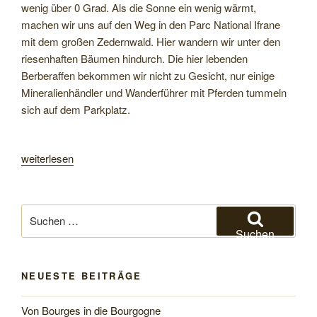
wenig über 0 Grad. Als die Sonne ein wenig wärmt,
machen wir uns auf den Weg in den Parc National Ifrane
mit dem großen Zedernwald. Hier wandern wir unter den
riesenhaften Bäumen hindurch. Die hier lebenden
Berberaffen bekommen wir nicht zu Gesicht, nur einige
Mineralienhändler und Wanderführer mit Pferden tummeln
sich auf dem Parkplatz.
„Von
weiterlesen
Azrou
in
die
Suchen
Sandwüste
nach:
Suchen
Erg
Chebbi
NEUESTE BEITRÄGE
und
in
Von Bourges in die Bourgogne
die