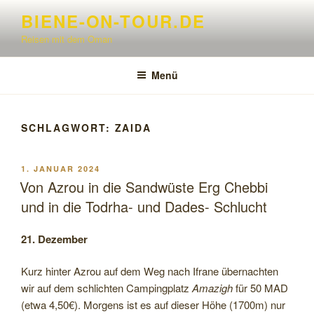
Zum
BIENE-ON-TOUR.DE
Inhalt
Reisen mit dem Oman
springen
Menü
SCHLAGWORT:
ZAIDA
VERÖFFENTLICHT
1. JANUAR 2024
AM
Von Azrou in die Sandwüste Erg Chebbi
und in die Todrha- und Dades- Schlucht
21. Dezember
Kurz hinter Azrou auf dem Weg nach Ifrane übernachten
wir auf dem schlichten Campingplatz
Amazigh
für 50 MAD
(etwa 4,50€). Morgens ist es auf dieser Höhe (1700m) nur